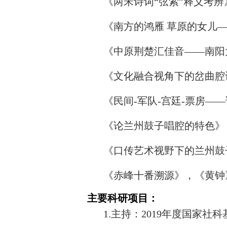
《两宋诗词“弦索”释义考辨
《南方的鸿雁 草原的女儿
《中原荆楚汇佳音——南阳
《文化融合视角下的岔曲腔
《民间
-
军队
-
宫廷
-
票房——
《论兰州鼓子唱腔的特色》
《口传艺术视野下的兰州鼓
《赤峰十番溯源》，《黄钟
主要科研项目：
1.
主持：
2019
年度国家社科