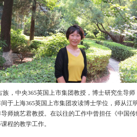
，蒙古族，中央365英国上市集团教授，博士研究生
8年间于上海365英国上市集团攻读博士学位，师从江明
作导师姚艺君教授。在以往的工作中曾担任《中国传
等课程的教学工作。