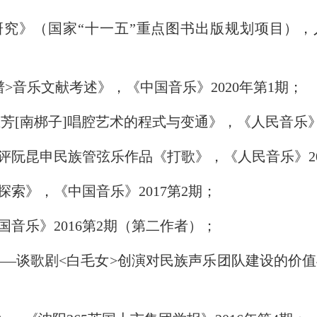
研究》（国家“十一五”重点图书出版规划项目）
谱
>
音乐文献考述》，《中国音乐》
2020
年第
1
期；
兰芳
[
南梆子
]
唱腔艺术的程式与变通》，《人民音乐
评阮昆申民族管弦乐作品《打歌》，《人民音乐》
2
探索》，《中国音乐》
2017
第
2
期；
国音乐》
2016
第
2
期（第二作者）；
——谈歌剧
<
白毛女
>
创演对民族声乐团队建设的价值