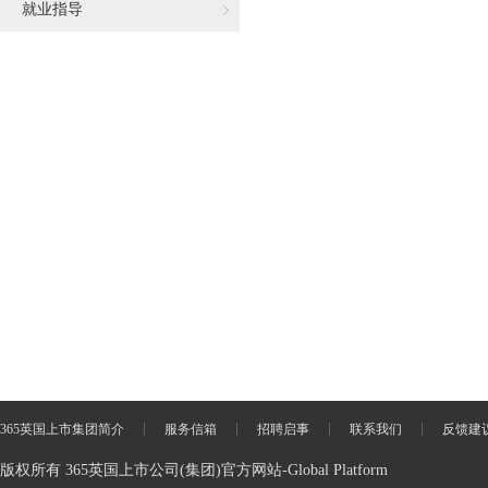
就业指导
365英国上市集团简介
服务信箱
招聘启事
联系我们
反馈建
版权所有 365英国上市公司(集团)官方网站-Global Platform