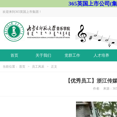
365英国上市公司(集团)
欢迎来到365英国上市集团！
首页
关于我们
党群工作
人才培养
当前位置：
首页
>
员工风采
> 正文
【优秀员工】浙江传
作者: 来源：365