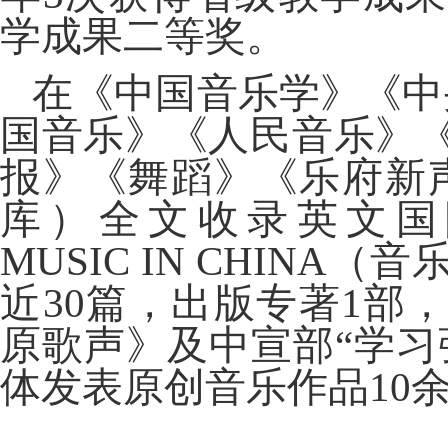
学成果二等奖。
在《中国音乐学》《中
国音乐》《人民音乐》
报》《舞蹈》《乐府新
库）全文收录英文国
MUSIC IN CHINA
（音
近
30
篇，出版专著
1
部，
原歌声》及中宣
部“学习
体发表原创音乐作品
10